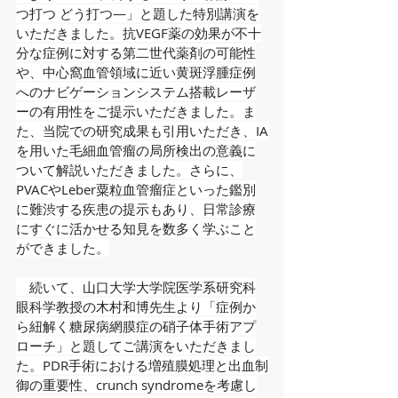
つ打つ どう打つ―」と題した特別講演を
いただきました。抗VEGF薬の効果が不十
分な症例に対する第二世代薬剤の可能性
や、中心窩血管領域に近い黄斑浮腫症例
へのナビゲーションシステム搭載レーザ
ーの有用性をご提示いただきました。ま
た、当院での研究成果も引用いただき、IA
を用いた毛細血管瘤の局所検出の意義に
ついて解説いただきました。さらに、
PVACやLeber粟粒血管瘤症といった鑑別
に難渋する疾患の提示もあり、日常診療
にすぐに活かせる知見を数多く学ぶこと
ができました。
　続いて、山口大学大学院医学系研究科
眼科学教授の木村和博先生より「症例か
ら紐解く糖尿病網膜症の硝子体手術アプ
ローチ」と題してご講演をいただきまし
た。PDR手術における増殖膜処理と出血制
御の重要性、crunch syndromeを考慮し