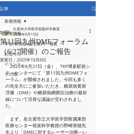
記事
新着情報
久留米大学医学部眼科学教室
新着情報
2025年6月13日
第11回九州DMEフォーラム
学会/研究会/論文案内・報告
（6/27開催）のご報告
お知らせ
更新日：
2025年10月6日
イベント
　2025年6月27日（金）、TKP博多駅前シ
ティセンターにて「第11回九州DMEフォ
その他
ーラム」が開催されました。今回も多く
の先生方にご参加いただき、糖尿病黄斑
浮腫（DME）や糖尿病網膜症治療の最前
線について活発な議論が交わされまし
た。
　まず、名古屋市立大学医学部附属東部
医療センター視覚科学教授の野崎実穂先
生より「DMEに対するレーザー治療―い