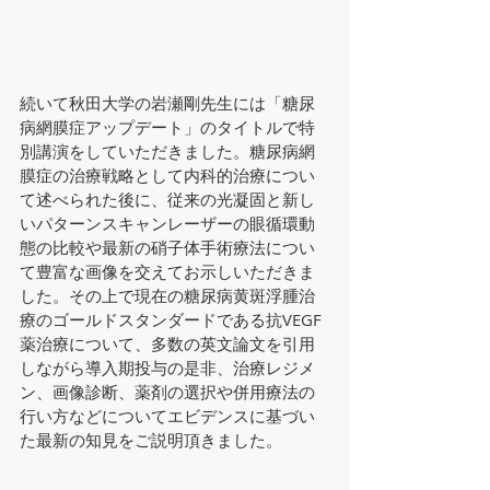
続いて秋田大学の岩瀬剛先生には「糖尿
病網膜症アップデート」のタイトルで特
別講演をしていただきました。糖尿病網
膜症の治療戦略として内科的治療につい
て述べられた後に、従来の光凝固と新し
いパターンスキャンレーザーの眼循環動
態の比較や最新の硝子体手術療法につい
て豊富な画像を交えてお示しいただきま
した。その上で現在の糖尿病黄斑浮腫治
療のゴールドスタンダードである抗VEGF
薬治療について、多数の英文論文を引用
しながら導入期投与の是非、治療レジメ
ン、画像診断、薬剤の選択や併用療法の
行い方などについてエビデンスに基づい
た最新の知見をご説明頂きました。