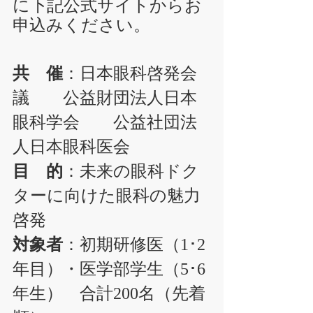
に下記公式サイトからお
申込みください。
共　催
：日本眼科啓発会
議　　公益財団法人日本
眼科学会　　公益社団法
人日本眼科医会
目　的
：未来の眼科ドク
ターに向けた眼科の魅力
啓発
対象者
：初期研修医（1･2
年目）・医学部学生（5･6
年生）　合計200名（先着