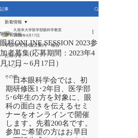
記事
新着情報
久留米大学医学部眼科学教室
新着情報
2023年4月17日
眼科ONLINE SESSION 2023参
学会/研究会/論文案内・報告
加者募集(応募期間：2023年4
お知らせ
月17日～6月17日）
イベント
その他
　日本眼科学会では、初
期研修医1･2年目、医学部
5･6年生の方を対象に、眼
科の面白さを伝えるセミ
ナーをオンラインで開催
します。先着200名です。
参加ご希望の方はお早目