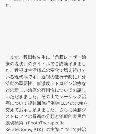
た。
　まず、稗田牧先生に『角膜レーザー治
療の現状』のタイトルでご講演頂きまし
た。近視は生活様式の変化で増え続けて
いる現代病です。近視の進行予防に戸外
活動の重要性、低濃度アトロピン治療な
どの新しい治療の有用性についてお話し
いただきました。その上でレーシック治
療について複数回施行例やICLとの比較を
交えてお示し頂きました。さらに角膜ジ
ストロフィの最新の分類と
治療的表層
角
膜
切除術（PhotoTherapeutic 
Keratectomy, 
PTK
）の実際について難治