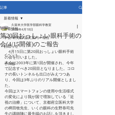
記事
新着情報
久留米大学医学部眼科学教室
新着情報
2023年4月18日
第20回おっしょい眼科手術の
学会/研究会/論文案内・報告
会(4/15開催)のご報告
お知らせ
　4月15日に第20回おっしょい眼科手術
イベント
の会を行いました。
本会は2003年に第1回が開催され、今年
その他
で記念すべき20回目となりました。コロ
ナの長いトンネルも出口がみえつつあ
り、今回は3年ぶりのリアル開催としまし
た。
今回はスマートフォンの使用や生活様式
の変化により我が国で増加している「近
視の治療」について、京都府立医科大学
の稗田牧先生、いくの眼科の生野恭司先
生の講師陣に最先端のお話しを頂きまし