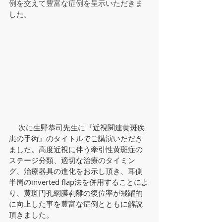
例を交えて豊富な症例を呈示いただきま
した。
 　次に生野恭司先生に『近視関連黄斑疾
患の手術』のタイトルでご講演いただき
ました。高度近視に伴う牽引性黄斑症の
ステージ分類、適切な治療のタイミン
グ、治療器具の進化をお示し頂き、耳側
半周のinverted flap法を併用することによ
り、黄斑円孔網膜剥離の復位率が飛躍的
に向上した事を豊富な症例とともに解説
頂きました。