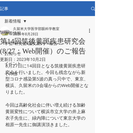
記事
新着情報
久留米大学医学部眼科学教室
新着情報
2021年8月28日
第14回筑後黄斑疾患研究会
学会/研究会/論文案内・報告
(8/27：Web開催）のご報告
お知らせ
更新日：
2023年10月2日
イベント
8月27日に14回目となる筑後黄斑疾患研
究会を行いました。今回も残念ながら新
その他
型コロナ感染第5波の真っ只中で、東京、
横浜、久留米の3会場からのWeb開催とな
りました。
今回は高齢化社会に伴い増え続ける加齢
黄斑変性について横浜市立大学の井上麻
衣子先生に、緑内障について東京大学の
相原一先生に御講演頂きました。