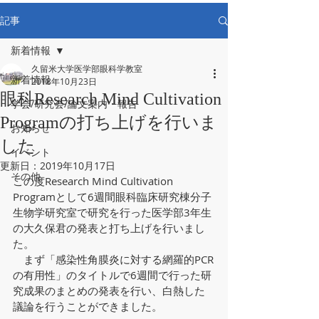
記事
新着情報
久留米大学医学部眼科学教室
新着情報
2018年10月23日
眼科Research Mind Cultivation
学会/研究会/論文案内・報告
Programの打ち上げを行いま
お知らせ
した
イベント
更新日：
2019年10月17日
その他
この度Research Mind Cultivation 
Programとして6週間眼科臨床研究棟分子
生物学研究室で研究を行った医学部3年生
の大久保君の発表と打ち上げを行いまし
た。
　まず「感染性角膜炎に対する網羅的PCR
の有用性」のタイトルで6週間で行った研
究成果のまとめの発表を行い、白熱した
議論を行うことができました。